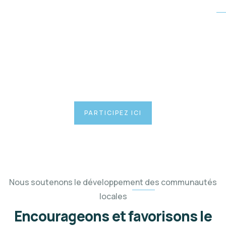
Apportons notre soutien aux communautés locales
Notre association organise des
levées de fonds pour soutenir
des personnes et des causes
importantes.
PARTICIPEZ ICI
Nous soutenons le développement des communautés
locales
Encourageons et favorisons le