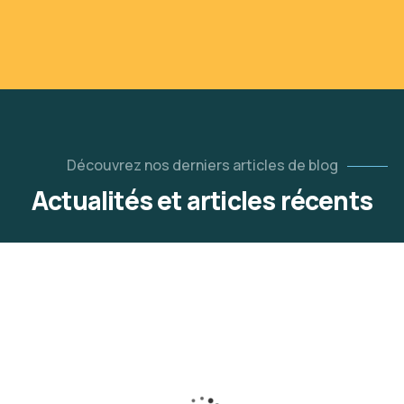
Découvrez nos derniers articles de blog
Actualités et articles récents
28
MAY
Homar26
0 Comments
L’exportation de produits
alimentaires biologiques peut