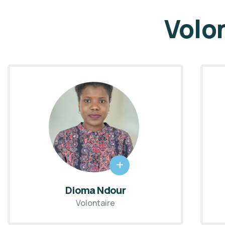
Volo
Malick Diop
Volontaire